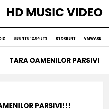
HD MUSIC VIDEO
OID
UBUNTU 12.04 LTS
RTORRENT
VMWARE
TAG
:
TARA OAMENILOR PARSIVI
MENILOR PARSIVI!!!