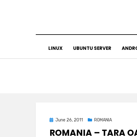
Skip
to
content
LINUX
UBUNTU SERVER
ANDR
Posted
June 26, 2011
ROMANIA
on
ROMANIA – TARA OA